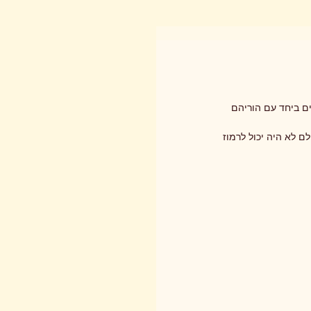
ם ביחד עם הוריהם 
השתתפו כ- 60 איש והשקט ששרר באולם לא היה יכול לרמוז 