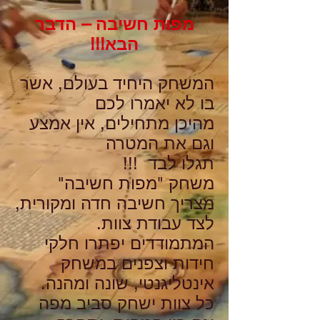
מפות חשיבה – הדבר
הבא!!!
המשחק היחיד בעולם, אשר
בו לא יאמרו לכם
מהיכן מתחילים, אין אמצע
וגם את המטרה
תגלו לבד !!!
משחק "מפות חשיבה"
מצריך חשיבה חדה ומקורית,
לצד עבודת צוות.
המתמודדים יפתרו חלקי
חידות וצפנים במשחק
אינטליגנטי, שונה ומהנה.
כל צוות ישחק סביב מפה