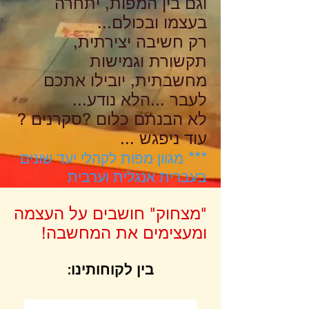
וגם בין המפות, יתחרה
בעצמו ובכולם...
רק חשיבה יצירתית,
תקשורת וגמישות
מחשבתית, יובילו אתכם
לעבר ...הלא נודע...
לא הבנתם כלום ?סקרנים ?
עוד ניפגש ...
***
מגוון מפות לקהלי יעד שונים
בעברית אנגלית וערבית
"מצחוק" חושבים על העצמה
ומעצימים את המחשבה!
:בין לקוחותינו